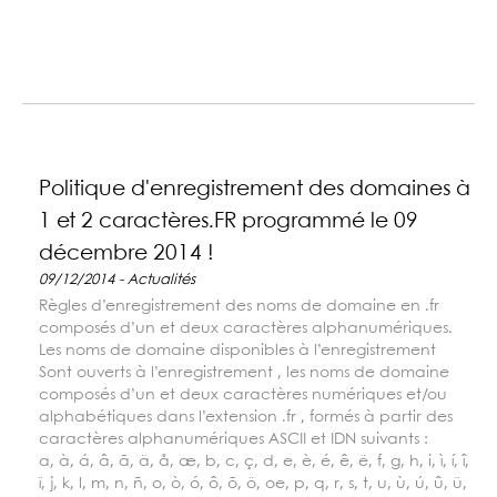
Politique d'enregistrement des domaines à
1 et 2 caractères.FR programmé le 09
décembre 2014 !
09/12/2014 - Actualités
Règles d’enregistrement des noms de domaine en .fr
composés d’un et deux caractères alphanumériques.
Les noms de domaine disponibles à l’enregistrement
Sont ouverts à l’enregistrement , les noms de domaine
composés d’un et deux caractères numériques et/ou
alphabétiques dans l’extension .fr , formés à partir des
caractères alphanumériques ASCII et IDN suivants :
a, à, á, â, ã, ä, å, æ, b, c, ç, d, e, è, é, ê, ë, f, g, h, i, ì, í, î,
ï, j, k, l, m, n, ñ, o, ò, ó, ô, õ, ö, oe, p, q, r, s, t, u, ù, ú, û, ü,