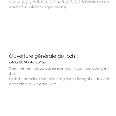
v, w, x, y, ý, ÿ, z, ß, 0, 1, 2, 3, 4, 5, 6, 7, 8, 9 à l’exclusion du
caractère suivant -(signe moins)
Ouverture générale du .bzh !
04/12/2014 - Actualités
Sites internet, blogs, adresses e-mail : communiquons en
.bzh !
Le .bzh, première extension régionale française, devient
accessible aux particuliers.