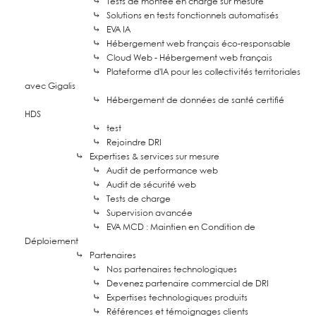
⤷
Tests de montée en charge sur mesure
⤷
Solutions en tests fonctionnels automatisés
⤷
EVA IA
⤷
Hébergement web français éco-responsable
⤷
Cloud Web - Hébergement web français
⤷
Plateforme d'IA pour les collectivités territoriales
avec Gigalis
⤷
Hébergement de données de santé certifié
HDS
⤷
test
⤷
Rejoindre DRI
⤷
Expertises & services sur mesure
⤷
Audit de performance web
⤷
Audit de sécurité web
⤷
Tests de charge
⤷
Supervision avancée
⤷
EVA MCD : Maintien en Condition de
Déploiement
⤷
Partenaires
⤷
Nos partenaires technologiques
⤷
Devenez partenaire commercial de DRI
⤷
Expertises technologiques produits
⤷
Références et témoignages clients