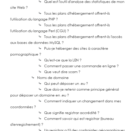
⤷
Quel est l'outil d'analyse des statistiques de mon
site Web ?
⤷
Tous les plans d'hébergement offrent-ils
l'utilisation du langage PHP ?
⤷
Tous les plans d'hébergement offrent-ils
l'utilisation du langage Perl (CGU) ?
⤷
Tous les plans d'hébergement offrent-ils l'accès
aux bases de données MySQL ?
⤷
Puis-je héberger des sites à caractère
pornographique ?
⤷
Qu'est-ce que la LEN ?
⤷
Comment passer une commande en ligne ?
⤷
Que veut dire scam ?
⤷
Noms de domaine
⤷
Qui peut déposer un .eu ?
⤷
Que dois-je retenir comme principe général
pour déposer un domaine en .eu ?
⤷
Comment indiquer un changement dans mes
coordonnées ?
⤷
Que signifie registrar accrédité ?
⤷
Comment savoir qui est registrar (bureau
d'enregistrement) ?
⤷
Un registrar a t'il des contraintes géographiques