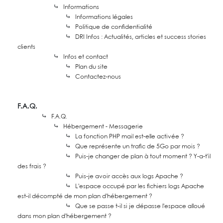
⤷
Informations
⤷
Informations légales
⤷
Politique de confidentialité
⤷
DRI Infos : Actualités, articles et success stories
clients
⤷
Infos et contact
⤷
Plan du site
⤷
Contactez-nous
F.A.Q.
⤷
F.A.Q.
⤷
Hébergement - Messagerie
⤷
La fonction PHP mail est-elle activée ?
⤷
Que représente un trafic de 5Go par mois ?
⤷
Puis-je changer de plan à tout moment ? Y-a-t'il
des frais ?
⤷
Puis-je avoir accès aux logs Apache ?
⤷
L'espace occupé par les fichiers logs Apache
est-il décompté de mon plan d'hébergement ?
⤷
Que se passe t-il si je dépasse l'espace alloué
dans mon plan d'hébergement ?