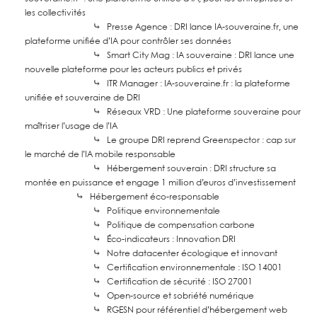
les collectivités
⤷
Presse Agence : DRI lance IA-souveraine.fr, une
plateforme unifiée d’IA pour contrôler ses données
⤷
Smart City Mag : IA souveraine : DRI lance une
nouvelle plateforme pour les acteurs publics et privés
⤷
ITR Manager : IA-souveraine.fr : la plateforme
unifiée et souveraine de DRI
⤷
Réseaux VRD : Une plateforme souveraine pour
maîtriser l’usage de l’IA
⤷
Le groupe DRI reprend Greenspector : cap sur
le marché de l’IA mobile responsable
⤷
Hébergement souverain : DRI structure sa
montée en puissance et engage 1 million d’euros d’investissement
⤷
Hébergement éco-responsable
⤷
Politique environnementale
⤷
Politique de compensation carbone
⤷
Éco-indicateurs : Innovation DRI
⤷
Notre datacenter écologique et innovant
⤷
Certification environnementale : ISO 14001
⤷
Certification de sécurité : ISO 27001
⤷
Open-source et sobriété numérique
⤷
RGESN pour référentiel d’hébergement web