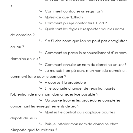
?
⤷
Comment contacter un registrar ?
⤷
Qu'est-ce que l'EURid ?
⤷
Comment puis-je contacter l'EURid ?
⤷
Quels sont les règles à respecter pour les noms
de domaine ?
⤷
Y a t'il des noms que l'on ne peut pas enregistrer
en .eu ?
⤷
Comment se passe le renouvellement d'un nom
domaine en .eu ?
⤷
Comment annuler un nom de domaine en .eu ?
⤷
Je me suis trompé dans mon nom de domaine :
comment faire pour le corriger ?
⤷
A quoi sert la procédure
⤷
Si je souhaite changer de registrar, après
l'obtention de mon nom domaine, est-ce possible ?
⤷
Où puis-je trouver les procédures complètes
concernant les enregistrements de .eu ?
⤷
Quel est le contrat qui s'applique pour les
dépôts de .eu ?
⤷
Puis-je installer mon nom de domaine chez
n'importe quel fournisseur ?