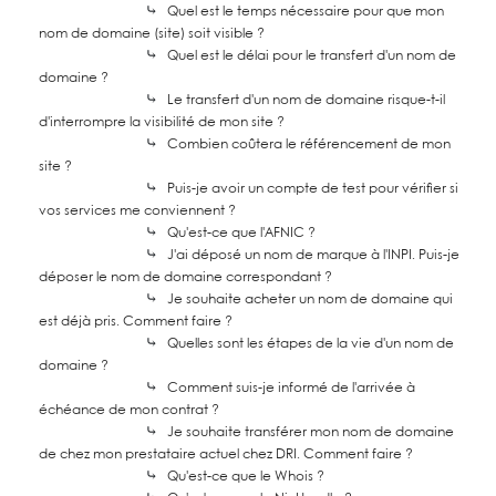
⤷
Quel est le temps nécessaire pour que mon
nom de domaine (site) soit visible ?
⤷
Quel est le délai pour le transfert d'un nom de
domaine ?
⤷
Le transfert d'un nom de domaine risque-t-il
d'interrompre la visibilité de mon site ?
⤷
Combien coûtera le référencement de mon
site ?
⤷
Puis-je avoir un compte de test pour vérifier si
vos services me conviennent ?
⤷
Qu'est-ce que l'AFNIC ?
⤷
J'ai déposé un nom de marque à l'INPI. Puis-je
déposer le nom de domaine correspondant ?
⤷
Je souhaite acheter un nom de domaine qui
est déjà pris. Comment faire ?
⤷
Quelles sont les étapes de la vie d'un nom de
domaine ?
⤷
Comment suis-je informé de l'arrivée à
échéance de mon contrat ?
⤷
Je souhaite transférer mon nom de domaine
de chez mon prestataire actuel chez DRI. Comment faire ?
⤷
Qu'est-ce que le Whois ?