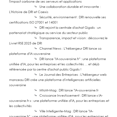
l'impact carbone de ses serveurs et applications
⤷
Une collaboration durable et innovante :
L'Histoire de DRI et Caexis
⤷
Sécurité, environnement : DRI renouvelle ses
certifications ISO 27001 et 14001
⤷
DRI rejoint la centrale d'achat Gigalis : un
partenariat stratégique au service du secteur public
⤷
Transparence, impact et vision : découvrez le
Livret RSE 2025 de DRI
⤷
Channel News : L’hébergeur DRI lance sa
plateforme d’IA souveraine
⤷
DRI lance "IA-souveraine.fr" : une plateforme
unifiée d’IA, pour les entreprises et les collectivités … et déjà
référencée par la centre d’achat public Gigalis !
⤷
Le Journal des Entreprises : L’hébergeur web
manceau DRI crée une plateforme d’intelligences artificielles
souveraine
⤷
MtoM-Mag : DRI lance "IA-souveraine.fr
⤷
Croissance Investissement : DRI lance « IA-
souveraine.fr » : une plateforme unifiée d’IA, pour les entreprises et
les collectivités
⤷
Ville Intelligente-Mag : DRI lance "IA-
souveraine.fr" : une plateforme unifiée d’IA, pour les entreprises et