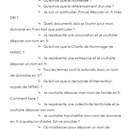
⤷
Qu'est-ce que le NicHandle ?
⤷
Qu'est-ce que le référencement d'un site ?
⤷
Je suis un particulier. Puis-je déposer un .fr chez
DRI ?
⤷
Quels documents dois-je fournir pour mon
domaine en .fr en tant que particulier ?
⤷
Je représente une association et je souhaite
déposer son nom en .fr.
⤷
Qu'est-ce que la Charte de Nommage de
l'AFNIC ?
⤷
Je représente une entreprise et je souhaite
déposer un nom en .fr.
⤷
Tous les termes sont-ils autorisés dans un nom
de domaine en .fr?
⤷
Qu'est-ce que la demande d'intervention
auprès de l'AFNIC ?
⤷
Je souhaite déposer mon nom de famille en.fr.
Comment faire ?
⤷
Je représente une collectivité territoriale et je
souhaite déposer son nom.
⤷
Je souhaite transmettre mon nom de domaine
en .fr à quelqu'un d'autre. Est-ce possible ?
⤷
Où m'adresser pour déposer un nom de