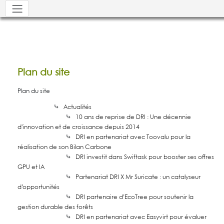
Plan du site
Plan du site
⤷
Actualités
⤷
10 ans de reprise de DRI : Une décennie
d'innovation et de croissance depuis 2014
⤷
DRI en partenariat avec Toovalu pour la
réalisation de son Bilan Carbone
⤷
DRI investit dans Swiftask pour booster ses offres
GPU et IA
⤷
Partenariat DRI X Mr Suricate : un catalyseur
d’opportunités
⤷
DRI partenaire d’EcoTree pour soutenir la
gestion durable des forêts
⤷
DRI en partenariat avec Easyvirt pour évaluer