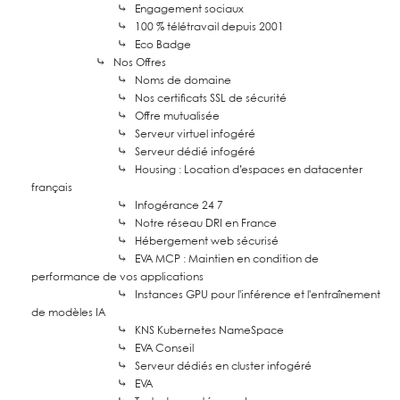
⤷
Engagement sociaux
⤷
100 % télétravail depuis 2001
⤷
Eco Badge
⤷
Nos Offres
⤷
Noms de domaine
⤷
Nos certificats SSL de sécurité
⤷
Offre mutualisée
⤷
Serveur virtuel infogéré
⤷
Serveur dédié infogéré
⤷
Housing : Location d’espaces en datacenter
français
⤷
Infogérance 24 7
⤷
Notre réseau DRI en France
⤷
Hébergement web sécurisé
⤷
EVA MCP : Maintien en condition de
performance de vos applications
⤷
Instances GPU pour l'inférence et l'entraînement
de modèles IA
⤷
KNS Kubernetes NameSpace
⤷
EVA Conseil
⤷
Serveur dédiés en cluster infogéré
⤷
EVA