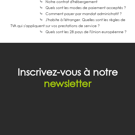
⤷
Notre contrat d'hébergement
⤷
Quels sont les modes de paiement acceptés ?
⤷
Comment payer par mandat administratif ?
⤷
J'habite à l'étranger. Quelles sont les règles de
TVA qui s'appliquent sur vos prestations de service ?
⤷
Quels sont les 28 pays de l'Union européenne ?
Inscrivez-vous à notre
newsletter