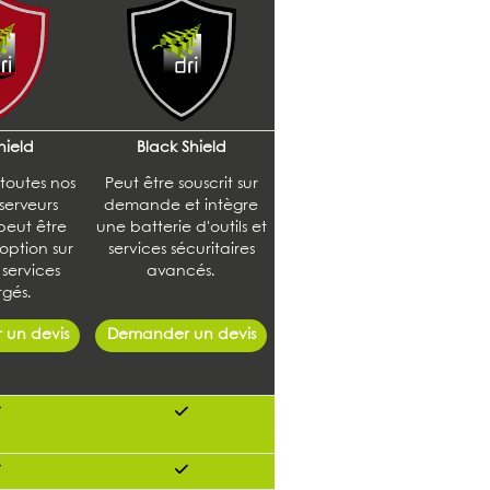
hield
Black Shield
 toutes nos
Peut être souscrit sur
 serveurs
demande et intègre
peut être
une batterie d'outils et
 option sur
services sécuritaires
 services
avancés.
gés.
un devis
Demander un devis