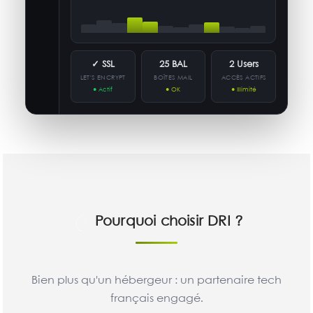
✓ SSL
25 BAL
2 Users
LET'S ENCRYPT
BOÎTES MAIL
ACCÈS ACTIFS
● Actif
● OK
● Illimité
Pourquoi choisir DRI ?
Bien plus qu'un hébergeur : un partenaire tech
français engagé.