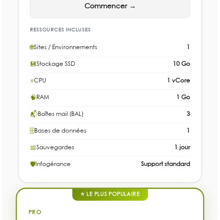
Commencer →
RESSOURCES INCLUSES
🌐
Sites / Environnements
1
💾
Stockage SSD
10 Go
⚡
CPU
1 vCore
🧠
RAM
1 Go
📬
Boîtes mail (BAL)
3
🗄
Bases de données
1
📅
Sauvegardes
1 jour
🛡
Infogérance
Support standard
⭐ LE PLUS POPULAIRE
PRO