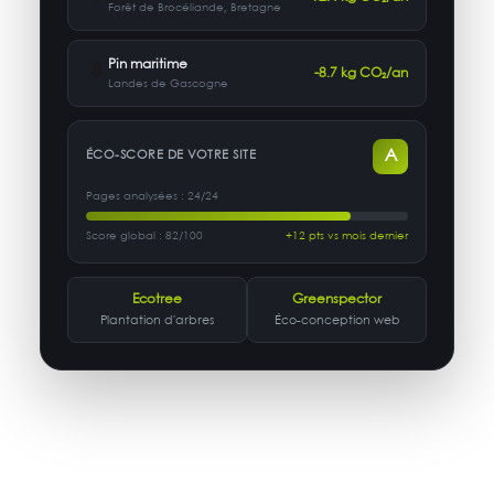
Forêt de Brocéliande, Bretagne
Pin maritime
🌲
-8.7 kg CO₂/an
Landes de Gascogne
A
ÉCO-SCORE DE VOTRE SITE
Pages analysées : 24/24
Score global : 82/100
+12 pts vs mois dernier
Ecotree
Greenspector
Plantation d'arbres
Éco-conception web