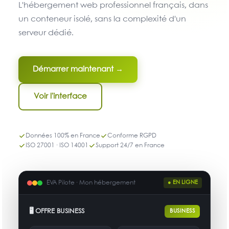
L'hébergement web professionnel français, dans
un conteneur isolé, sans la complexité d'un
serveur dédié.
Démarrer maintenant →
Voir l'interface
Données 100% en France
Conforme RGPD
ISO 27001 · ISO 14001
Support 24/7 en France
EVA Pilote · Mon hébergement
● EN LIGNE
🖥 OFFRE BUSINESS
BUSINESS