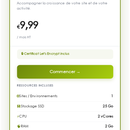
Accompagner la croissance de votre site et de votre
activité.
9,99
€
/ mois HT
🔒 Certificat Let's Encrypt inclus
Commencer →
RESSOURCES INCLUSES
🌐
Sites / Environnements
1
💾
Stockage SSD
25 Go
⚡
CPU
2 vCores
🧠
RAM
2 Go