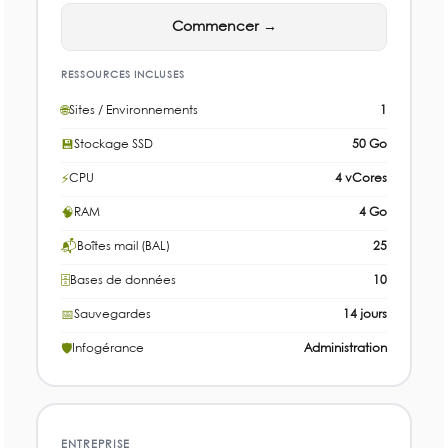
Commencer →
RESSOURCES INCLUSES
🌐
Sites / Environnements
1
💾
Stockage SSD
50 Go
⚡
CPU
4 vCores
🧠
RAM
4 Go
📬
Boîtes mail (BAL)
25
🗄
Bases de données
10
📅
Sauvegardes
14 jours
🛡
Infogérance
Administration
ENTREPRISE