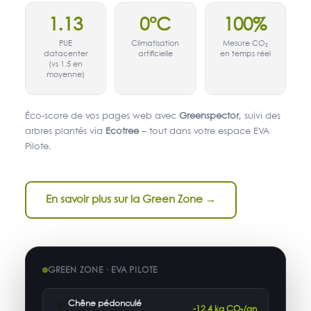
1.13
0°C
100%
PUE
Climatisation
Mesure CO₂
datacenter
artificielle
en temps réel
(vs 1.5 en
moyenne)
Éco-score de vos pages web avec
Greenspector
, suivi des
arbres plantés via
Ecotree
– tout dans votre espace EVA
Pilote.
En savoir plus sur la Green Zone →
GREEN ZONE · EVA PILOTE
Chêne pédonculé
🌳
-12.4 kg CO₂/an