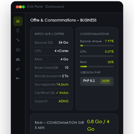
EVA Pilote · Dashboard
Offre & Consommations – BUSINESS
📊
🗄
INFOS SUR L'OFFRE
CONSOMMATIONS
🔧
Espace disque
7.97%
Espace SSD
54 Go
📧
CPU
4 vCores
CPU
0.07%
👥
RAM
4 Go
RAM
20%
Bases MariaDB
10
🌿
VERSION PHP
Bande passante
2 To
🔑
PHP 8.2
ACTIF
Sauvegardes
14 jours
Certificat SSL
✓ inclus
Support
ADM2
0.8 Go / 4
RAM – CONSOMMATION SUR
5 MIN
Go