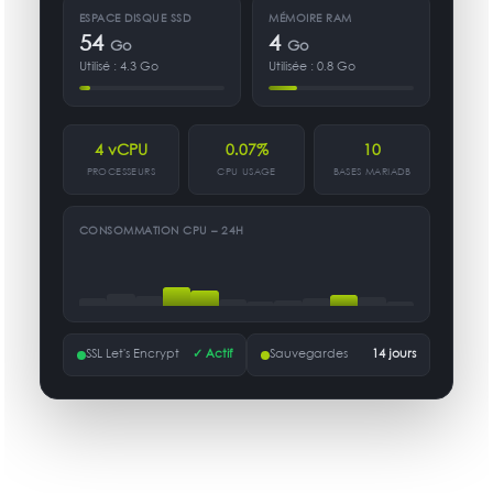
ESPACE DISQUE SSD
MÉMOIRE RAM
54
4
Go
Go
Utilisé : 4.3 Go
Utilisée : 0.8 Go
4 vCPU
0.07%
10
PROCESSEURS
CPU USAGE
BASES MARIADB
CONSOMMATION CPU – 24H
SSL Let's Encrypt
✓ Actif
Sauvegardes
14 jours