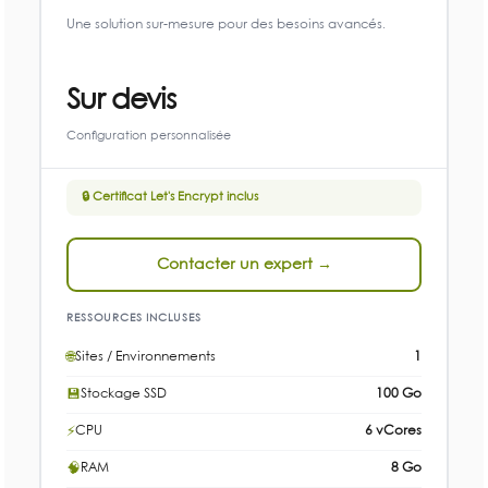
Une solution sur-mesure pour des besoins avancés.
Sur devis
Configuration personnalisée
🔒 Certificat Let's Encrypt inclus
Contacter un expert →
RESSOURCES INCLUSES
🌐
Sites / Environnements
1
💾
Stockage SSD
100 Go
⚡
CPU
6 vCores
🧠
RAM
8 Go