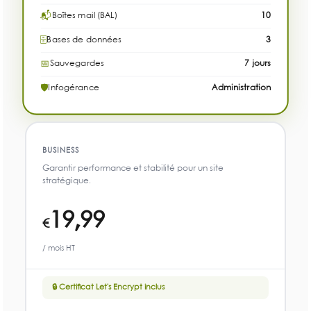
📬
Boîtes mail (BAL)
10
🗄
Bases de données
3
📅
Sauvegardes
7 jours
🛡
Infogérance
Administration
BUSINESS
Garantir performance et stabilité pour un site
stratégique.
19,99
€
/ mois HT
🔒 Certificat Let's Encrypt inclus