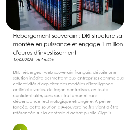
Hébergement souverain : DRI structure sa
montée en puissance et engage 1 million
d’euros d’investissement
16/03/2026 - Actualités
DRI, hébergeur web souverain français, dévoile une
solution inédite permettant aux entreprises comme aux
collectivités d’exploiter des modèles d’intelligence
artificielle variés, de façon centralisée, en toute
confidentialité, sans sous-traitance et sans
dépendance technologique étrangère. A peine
lancée, cette solution « IA-souveraine.fr » vient d’être
référencée sur la centrale d’achat public Gigalis.