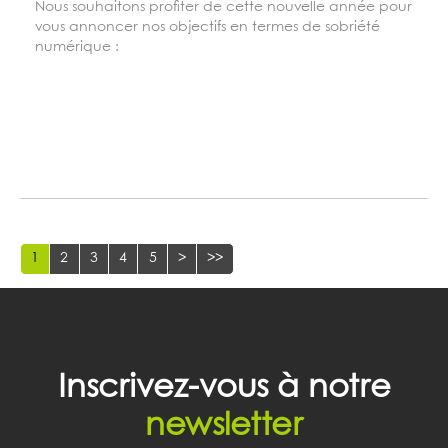
Nous souhaitons profiter de cette nouvelle année pour
vous annoncer nos objectifs en termes de sobriété
numérique :
1
2
3
4
5
>
>>
Inscrivez-vous à notre
newsletter