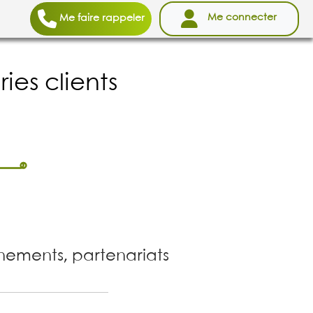
Me connecter
Me faire rappeler
ries clients
énements, partenariats