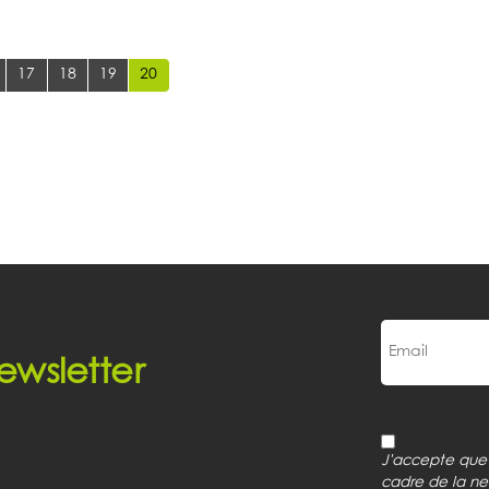
17
18
19
20
ewsletter
J'accepte que m
cadre de la ne