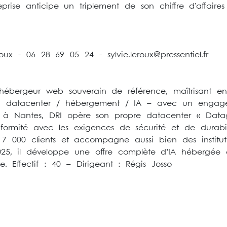
treprise anticipe un triplement de son chiffre d’affai
oux - 06 28 69 05 24 - sylvie.leroux@pressentiel.fr
ébergeur web souverain de référence, maîtrisant en 
du datacenter / hébergement / IA – avec un engag
 Nantes, DRI opère son propre datacenter « Datagre
formité avec les exigences de sécurité et de durabil
 000 clients et accompagne aussi bien des institut
 2025, il développe une offre complète d’IA hébergée
. Effectif : 40 – Dirigeant : Régis Josso