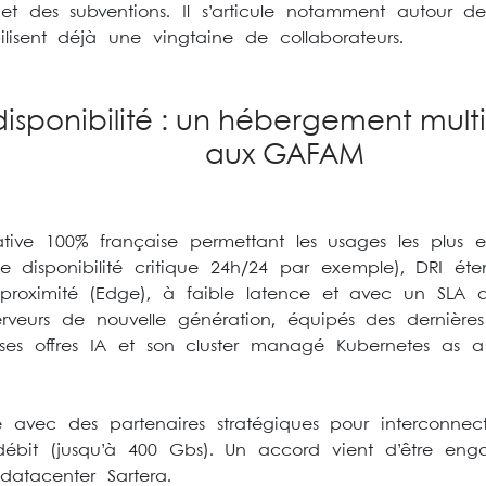
et des subventions. Il s’articule notamment autour d
isent déjà une vingtaine de collaborateurs.
disponibilité : un hébergement multi
aux GAFAM
ative 100% française permettant les usages les plus
ne disponibilité critique 24h/24 par exemple), DRI éte
 proximité (Edge), à faible latence et avec un SLA
 serveurs de nouvelle génération, équipés des derniè
 ses offres IA et son cluster managé Kubernetes as a
e avec des partenaires stratégiques pour interconne
 débit (jusqu’à 400 Gbs). Un accord vient d’être eng
datacenter Sartera.