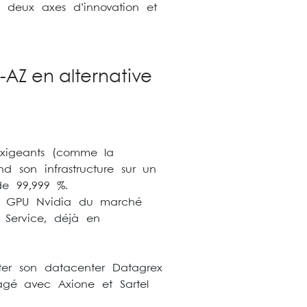
e deux axes d’innovation et
-AZ en alternative
 exigeants (comme la
nd son infrastructure sur un
 de 99,999 %.
res GPU Nvidia du marché
 Service, déjà en
cter son datacenter Datagrex
agé avec Axione et Sartel